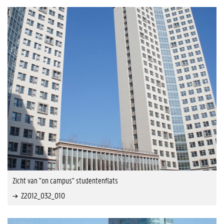
Zicht van "on campus" studentenflats
Z2012_032_010