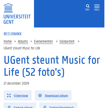
ZOEK
MENU
BEELDBANK
Home
Albums
Evenementen
Solidariteit
UGent steunt Music for Life
UGent steunt Music for
Life (52 foto's)
21 december 2009
Slideshow
Download album
Embed album
Embed thumbnail