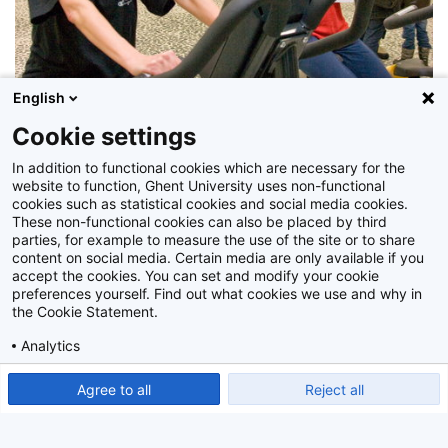
English
Cookie settings
In addition to functional cookies which are necessary for the
Medewerkers van de vakgroep Engels en hun famieleden fietsen 24u
website to function, Ghent University uses non-functional
lang in het Ufo
cookies such as statistical cookies and social media cookies.
These non-functional cookies can also be placed by third
Z2009_83_065
parties, for example to measure the use of the site or to share
content on social media. Certain media are only available if you
accept the cookies. You can set and modify your cookie
preferences yourself. Find out what cookies we use and why in
the Cookie Statement.
Analytics
Show detailed settings
Read our Cookie Statement.
Agree to all
Reject all