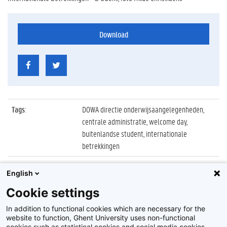
Download
Tags
:
DOWA directie onderwijsaangelegenheden,
centrale administratie, welcome day,
buitenlandse student, internationale
betrekkingen
Datum
:
23 september 2010
English
Identificatienummer
:
Z2010_095_020
Cookie settings
Album
:
Welcome Day voor buitenlandse studenten
In addition to functional cookies which are necessary for the
website to function, Ghent University uses non-functional
cookies such as statistical cookies and social media cookies.