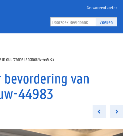
Geavanceerd zoeken
Zoeken
atie in duurzame landbouw-44983
r bevordering van
ouw-44983