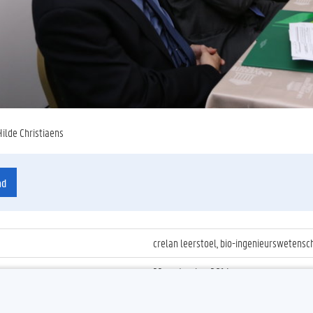
Hilde Christiaens
ad
crelan leerstoel, bio-ingenieurswetens
22 september 2014
ienummer
:
Z2014_119_011