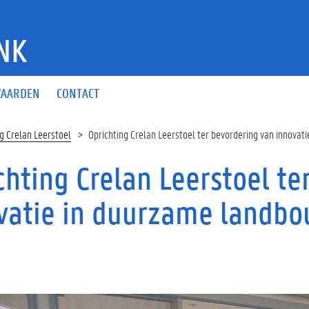
NK
AARDEN
CONTACT
g Crelan Leerstoel
Oprichting Crelan Leerstoel ter bevordering van innov
chting Crelan Leerstoel te
vatie in duurzame landb