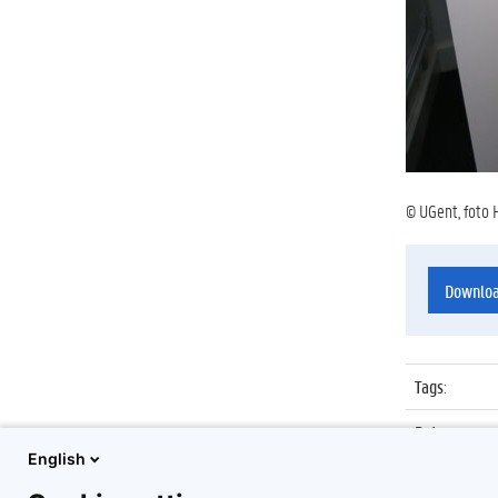
© UGent, foto 
Downlo
Tags
:
Datum
:
English
Identificat