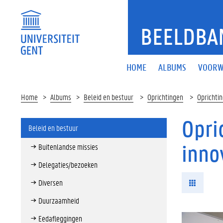
BEELDBA
HOME
ALBUMS
VOORW
Home
Albums
Beleid en bestuur
Oprichtingen
Oprichtin
Opri
Beleid en bestuur
inno
Buitenlandse missies
Delegaties/bezoeken
Diversen
Duurzaamheid
Eedafleggingen