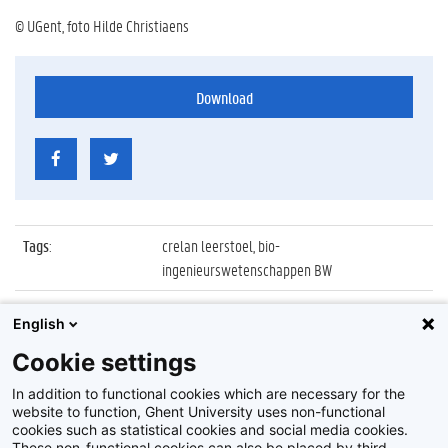
© UGent, foto Hilde Christiaens
Download
Tags
:
crelan leerstoel, bio-
ingenieurswetenschappen BW
Datum
:
22 september 2014
English
Identificatienummer
:
Z2014_119_012
Cookie settings
Album
:
Oprichting Crelan Leerstoel
In addition to functional cookies which are necessary for the
website to function, Ghent University uses non-functional
cookies such as statistical cookies and social media cookies.
These non-functional cookies can also be placed by third