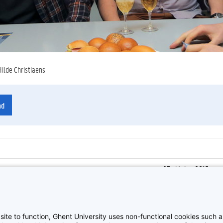
Hilde Christiaens
ad
27 oktober 2015
ienummer
:
Z2015_167_004
Kick-off Innoversity 
site to function, Ghent University uses non-functional cookies such as