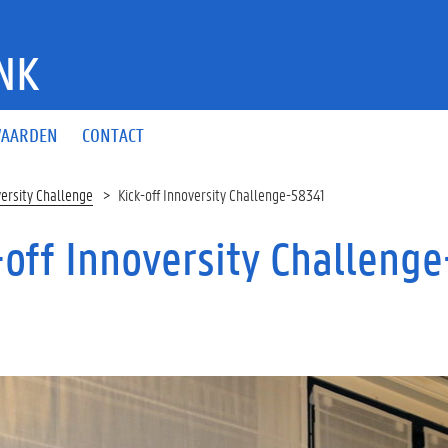
NK
AARDEN
CONTACT
versity Challenge
Kick-off Innoversity Challenge-58341
-off Innoversity Challeng