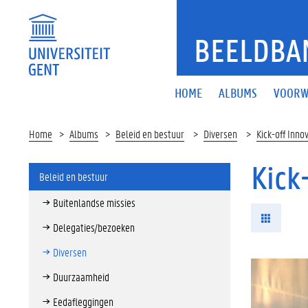
BEELDBA
HOME
ALBUMS
VOORW
Home
Albums
Beleid en bestuur
Diversen
Kick-off Inno
Kick
Beleid en bestuur
Buitenlandse missies
Delegaties/bezoeken
Diversen
Duurzaamheid
Eedafleggingen