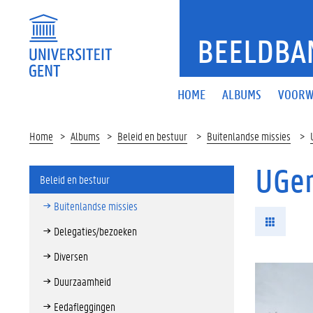
BEELDBA
HOME
ALBUMS
VOORW
Home
Albums
Beleid en bestuur
Buitenlandse missies
UGen
Beleid en bestuur
Buitenlandse missies
Delegaties/bezoeken
Diversen
Duurzaamheid
Eedafleggingen