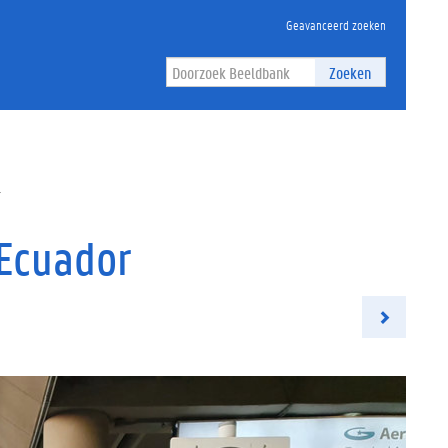
Geavanceerd zoeken
Zoeken
r
 Ecuador