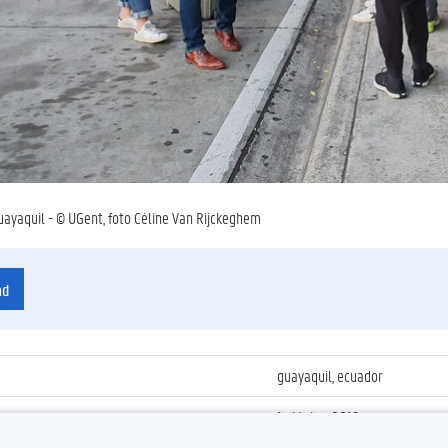
ayaquil - © UGent, foto Céline Van Rijckeghem
ad
guayaquil, ecuador
1 oktober 2019