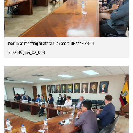
Jaarlijkse meeting bilateraal akkoord UGent - ESPOL
Z2019_134_02_009