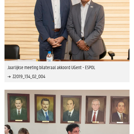
Jaarlijkse meeting bilateraal akkoord UGent - ESPOL
Z2019_134_02_004