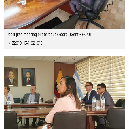
Jaarlijkse meeting bilateraal akkoord UGent - ESPOL
Z2019_134_02_012