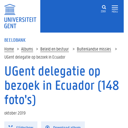
ZOEK
MENU
BEELDBANK
Home
Albums
Beleid en bestuur
Buitenlandse missies
UGent delegatie op bezoek in Ecuador
UGent delegatie op
bezoek in Ecuador (148
foto's)
oktober 2019
Slideshow
Download album