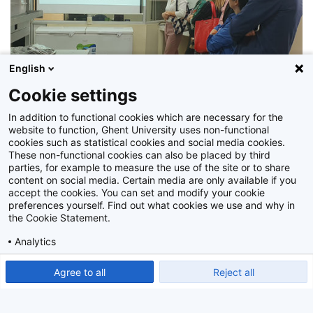
English
Cookie settings
In addition to functional cookies which are necessary for the
website to function, Ghent University uses non-functional
Bezoek aan ESPOL
cookies such as statistical cookies and social media cookies.
These non-functional cookies can also be placed by third
Z2019_134_02_051
parties, for example to measure the use of the site or to share
content on social media. Certain media are only available if you
accept the cookies. You can set and modify your cookie
preferences yourself. Find out what cookies we use and why in
the Cookie Statement.
Analytics
Show detailed settings
Read our Cookie Statement.
Agree to all
Reject all