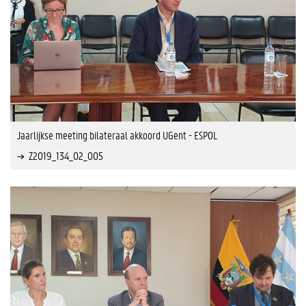
Jaarlijkse meeting bilateraal akkoord UGent - ESPOL
Z2019_134_02_005