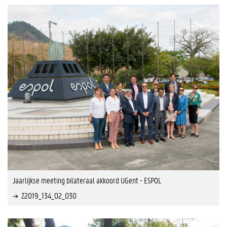
Jaarlijkse meeting bilateraal akkoord UGent - ESPOL
Z2019_134_02_030