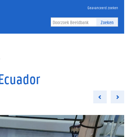
Geavanceerd zoeken
Zoeken
r
 Ecuador