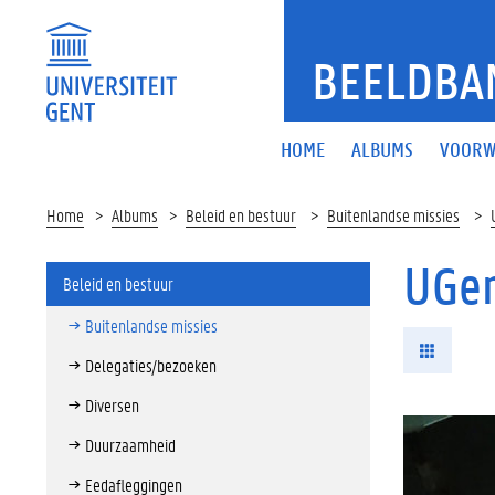
BEELDBA
HOME
ALBUMS
VOORW
Home
Albums
Beleid en bestuur
Buitenlandse missies
UGen
Beleid en bestuur
Buitenlandse missies
Delegaties/bezoeken
Diversen
Duurzaamheid
Eedafleggingen