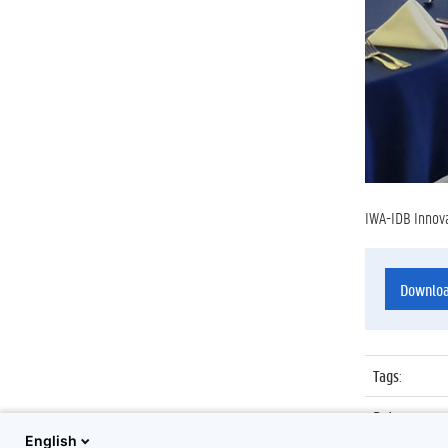
IWA-IDB Innova
Downlo
Tags
:
Datum
:
English