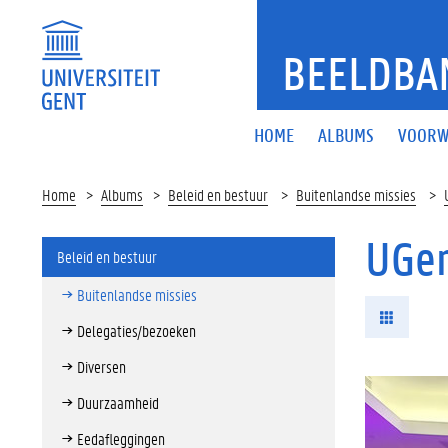
BEELDBA
HOME
ALBUMS
VOORW
Home
Albums
Beleid en bestuur
Buitenlandse missies
UGen
Beleid en bestuur
Buitenlandse missies
Delegaties/bezoeken
Diversen
Duurzaamheid
Eedafleggingen