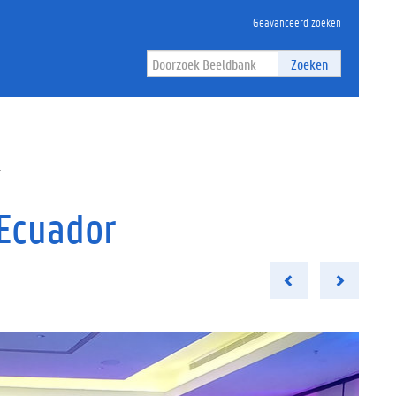
Geavanceerd zoeken
Zoeken
r
 Ecuador