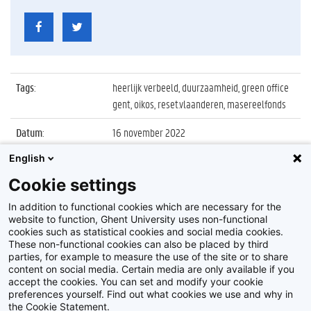
Tags
:
heerlijk verbeeld, duurzaamheid, green office
gent, oikos, reset.vlaanderen, masereelfonds
Datum
:
16 november 2022
English
Identificatienummer
:
Z2022_089_004
Cookie settings
Album
:
(H)Eerlijk Verbeeld: 'De rol van cultuur richting
een eerlijke wereld'
In addition to functional cookies which are necessary for the
website to function, Ghent University uses non-functional
cookies such as statistical cookies and social media cookies.
These non-functional cookies can also be placed by third
parties, for example to measure the use of the site or to share
content on social media. Certain media are only available if you
accept the cookies. You can set and modify your cookie
preferences yourself. Find out what cookies we use and why in
Disclaimer
the Cookie Statement.