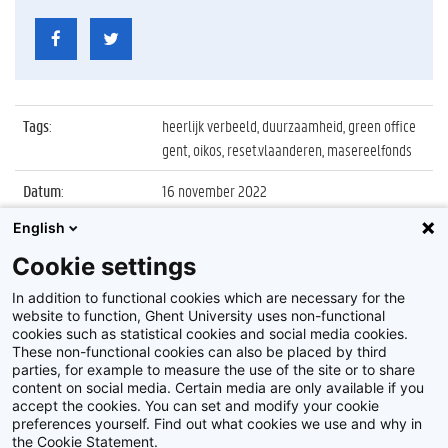
Tags
:
heerlijk verbeeld, duurzaamheid, green office
gent, oikos, reset.vlaanderen, masereelfonds
Datum
:
16 november 2022
English
Identificatienummer
:
Z2022_089_005
Cookie settings
Album
:
(H)Eerlijk Verbeeld: 'De rol van cultuur richting
een eerlijke wereld'
In addition to functional cookies which are necessary for the
website to function, Ghent University uses non-functional
cookies such as statistical cookies and social media cookies.
These non-functional cookies can also be placed by third
parties, for example to measure the use of the site or to share
content on social media. Certain media are only available if you
accept the cookies. You can set and modify your cookie
preferences yourself. Find out what cookies we use and why in
Disclaimer
the Cookie Statement.