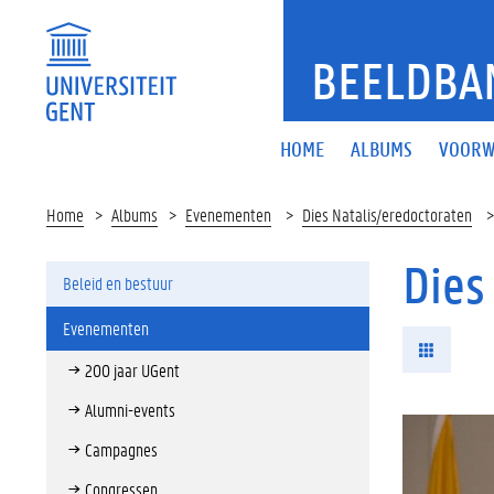
BEELDBA
HOME
ALBUMS
VOORW
Home
Albums
Evenementen
Dies Natalis/eredoctoraten
Dies
Beleid en bestuur
Evenementen
200 jaar UGent
Alumni-events
Campagnes
Congressen