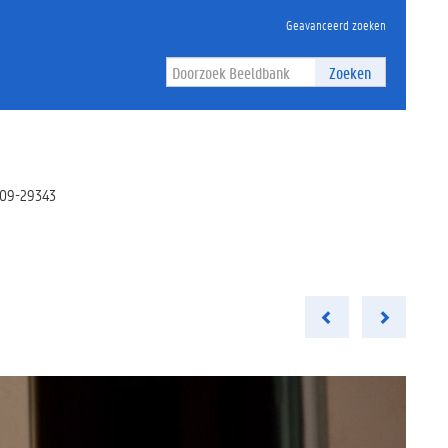
Geavanceerd zoeken
Zoeken
2009-29343