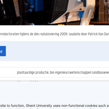
 eredoctoraten tijdens de dies natalisviering 2009: laudatio door Patrick Van 
ad
plantaardige productie, bio-ingenieurswetenschappen landbouwwet
20 maart 2009
ienummer
:
Z2009_06_049
Dies natalisviering 2009, met uitreiking van eredoctoraten
site to function, Ghent University uses non-functional cookies such as