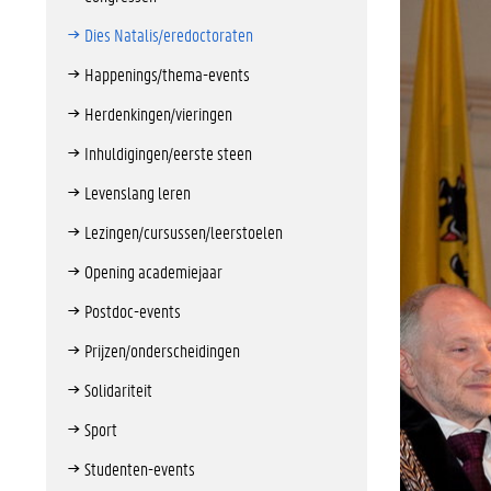
Dies Natalis/eredoctoraten
Happenings/thema-events
Herdenkingen/vieringen
Inhuldigingen/eerste steen
Levenslang leren
Lezingen/cursussen/leerstoelen
Opening academiejaar
Postdoc-events
Prijzen/onderscheidingen
Solidariteit
Sport
Studenten-events