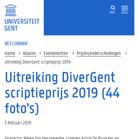
ZOEK
MENU
BEELDBANK
Home
Albums
Evenementen
Prijzen/onderscheidingen
Uitreiking DiverGent scriptieprijs 2019
Uitreiking DiverGent
scriptieprijs 2019 (44
foto's)
5 februari 2019
Vicerector Mieke Van Herreweghe, schepen Astrid De Bruycker en