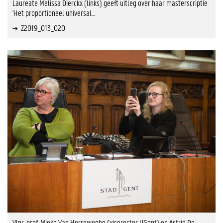
Laureate Melissa Dierckx (links) geeft uitleg over haar masterscriptie
'Het proportioneel universal…
Z2019_013_020
Vlnr. prof. Mieke Van Herreweghe (vicerector UGent) en Astrid De